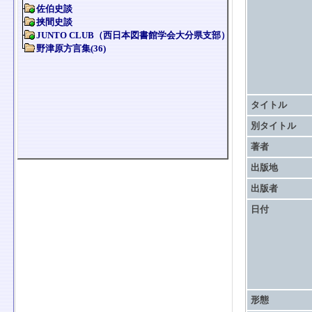
タイトル
別タイトル
著者
出版地
出版者
日付
形態