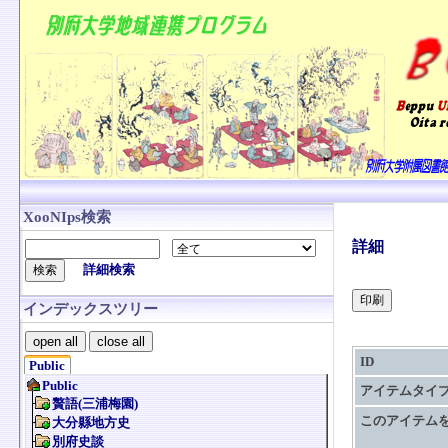
XooNIps検索
詳細
詳細検索
インデックスツリー
open all
close all
ID
Public
アイテムタイ
このアイテム