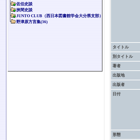
タイトル
別タイトル
著者
出版地
出版者
日付
形態