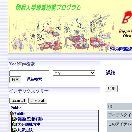
XooNIps検索
詳細
詳細検索
インデックスツリー
open all
close all
ID
Public
アイテムタイ
このアイテム