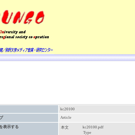
kc20100
Article
プ
を表示する
kc20100.pdf
本文
Type