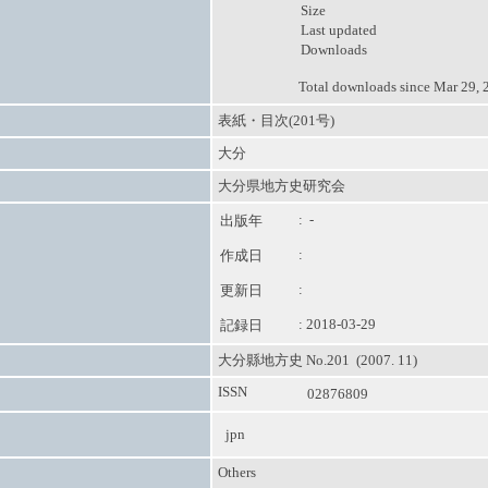
Size
Last updated
Downloads
Total downloads since Mar 29, 
表紙・目次(201号)
大分
大分県地方史研究会
: -
出版年
:
作成日
:
更新日
: 2018-03-29
記録日
大分縣地方史 No.201 (2007. 11)
ISSN
02876809
jpn
Others