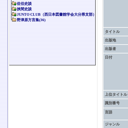
タイトル
出版地
出版者
日付
上位タイトル
識別番号
言語
ジャンル