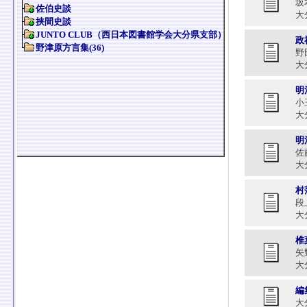
坂本
大分
政
野
大分
明
小
大分
明
佐
大分
村
段
大分
椎
矢
大分
編
大分