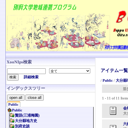
XooNIps検索
アイテム一覧
詳細検索
/
Public
/
大分縣
インデックスツリー
並
open all
close all
1 - 11 of 11 Item
Public
会
大分
六